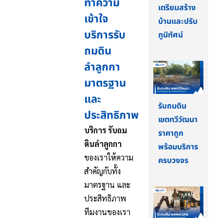
ทำความ
เตรียมสร้าง
เข้าใจ
บ้านและปรับ
บริการรับ
ภูมิทัศน์
ถมดิน
ลำลูกกา
มาตรฐาน
และ
รับถมดิน
ประสิทธิภาพ
เขตทวีวัฒนา
บริการ รับถม
ราคาถูก
ดินลำลูกกา
พร้อมบริการ
ของเราให้ความ
ครบวงจร
สำคัญกับทั้ง
มาตรฐาน และ
ประสิทธิภาพ
ทีมงานของเรา