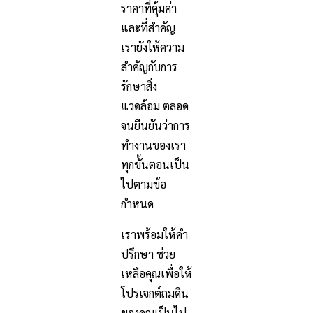
ราคาที่คุ้มค่า
และที่สำคัญ
เรายังให้ความ
สำคัญกับการ
รักษาสิ่ง
แวดล้อม ตลอด
จนยืนยันว่าการ
ทำงานของเรา
ทุกขั้นตอนเป็น
ไปตามข้อ
กำหนด
เราพร้อมให้คำ
ปรึกษา ช่วย
เหลือคุณเพื่อให้
โปรเจกต์ถมดิน
ของคุณเป็นไป