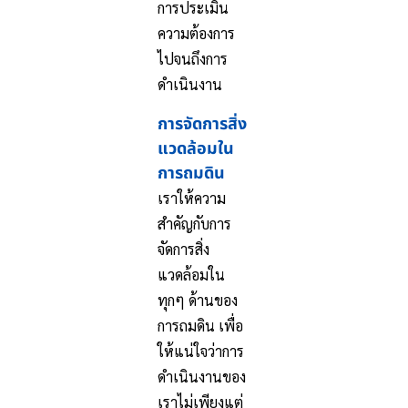
การประเมิน
ความต้องการ
ไปจนถึงการ
ดำเนินงาน
การจัดการสิ่ง
แวดล้อมใน
การถมดิน
เราให้ความ
สำคัญกับการ
จัดการสิ่ง
แวดล้อมใน
ทุกๆ ด้านของ
การถมดิน เพื่อ
ให้แน่ใจว่าการ
ดำเนินงานของ
เราไม่เพียงแต่