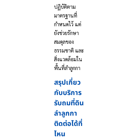
ปฏิบัติตาม
มาตรฐานที่
กำหนดไว้ แต่
ยังช่วยรักษา
สมดุลของ
ธรรมชาติ และ
สิ่งแวดล้อมใน
พื้นที่ลำลูกกา
สรุปเกี่ยว
กับบริการ
รับถมที่ดิน
ลำลูกกา
ติดต่อได้ที่
ไหน