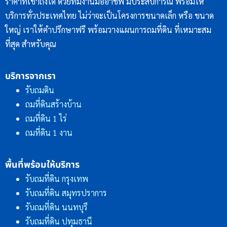
ราคาที่เข้าถึงได้ ด้วยทีมงานมืออาชีพ มีประสบการณ์ พร้อมให้
บริการทั่วประเทศไทย ไม่ว่าจะเป็นโครงการขนาดเล็ก หรือ ขนาด
ใหญ่ เราให้คำปรึกษาฟรี พร้อมวางแผนการถมที่ดิน ที่เหมาะสม
ที่สุด สำหรับคุณ
บริการจากเรา
รับถมดิน
ถมที่ดินสร้างบ้าน
ถมที่ดิน 1 ไร่
ถมที่ดิน 1 งาน
พื้นที่พร้อมให้บริการ
รับถมที่ดิน กรุงเทพ
รับถมที่ดิน สมุทรปราการ
รับถมที่ดิน นนทบุรี
รับถมที่ดิน ปทุมธานี