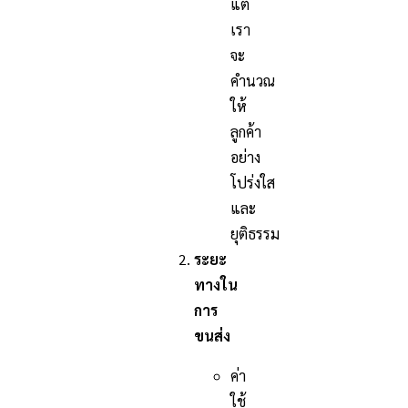
แต่
เรา
จะ
คำนวณ
ให้
ลูกค้า
อย่าง
โปร่งใส
และ
ยุติธรรม
ระยะ
ทางใน
การ
ขนส่ง
ค่า
ใช้