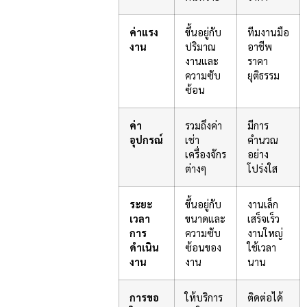
ค่าแรง
ขึ้นอยู่กับ
ทีมงานมือ
งาน
ปริมาณ
อาชีพ
งานและ
ราคา
ความซับ
ยุติธรรม
ซ้อน
ค่า
รวมถึงค่า
มีการ
อุปกรณ์
เช่า
คำนวณ
เครื่องจักร
อย่าง
ต่างๆ
โปร่งใส
ระยะ
ขึ้นอยู่กับ
งานเล็ก
เวลา
ขนาดและ
เสร็จเร็ว
การ
ความซับ
งานใหญ่
ดำเนิน
ซ้อนของ
ใช้เวลา
งาน
งาน
นาน
การขอ
ให้บริการ
ติดต่อได้