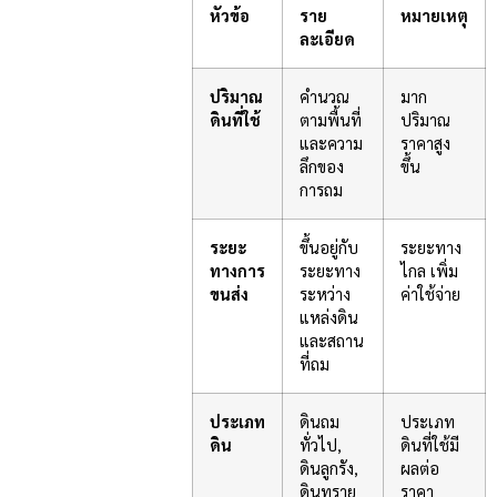
หัวข้อ
ราย
หมายเหตุ
ละเอียด
ปริมาณ
คำนวณ
มาก
ดินที่ใช้
ตามพื้นที่
ปริมาณ
และความ
ราคาสูง
ลึกของ
ขึ้น
การถม
ระยะ
ขึ้นอยู่กับ
ระยะทาง
ทางการ
ระยะทาง
ไกล เพิ่ม
ขนส่ง
ระหว่าง
ค่าใช้จ่าย
แหล่งดิน
และสถาน
ที่ถม
ประเภท
ดินถม
ประเภท
ดิน
ทั่วไป,
ดินที่ใช้มี
ดินลูกรัง,
ผลต่อ
ดินทราย
ราคา