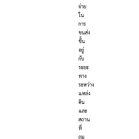
จ่าย
ใน
การ
ขนส่ง
ขึ้น
อยู่
กับ
ระยะ
ทาง
ระหว่าง
แหล่ง
ดิน
และ
สถาน
ที่
ถม