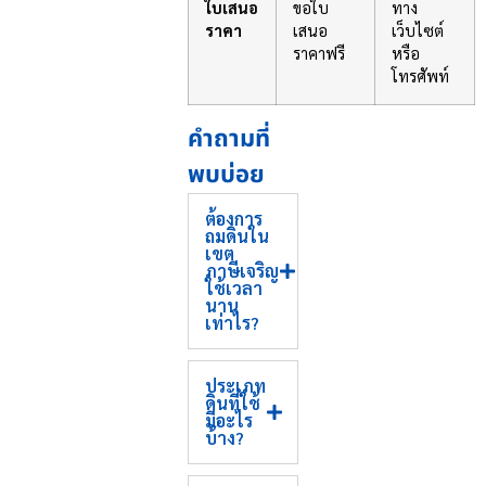
ใบเสนอ
ขอใบ
ทาง
ราคา
เสนอ
เว็บไซต์
ราคาฟรี
หรือ
โทรศัพท์
คำถามที่
พบบ่อย
ต้องการ
ถมดินใน
เขต
ภาษีเจริญ
ใช้เวลา
นาน
เท่าไร?
ประเภท
ดินที่ใช้
มีอะไร
บ้าง?