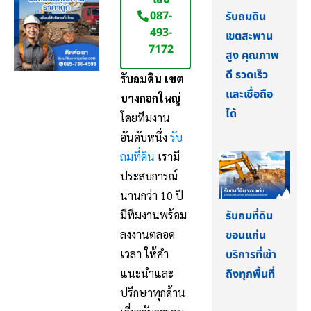
087-
รับถมดิน
493-
เขตสะพาน
7172
สูง คุณภาพ
ดี รวดเร็ว
รับถมดิน เขต
และเชื่อถือ
บางกอกใหญ่
ได้
โดยทีมงาน
อันดับหนึ่ง
รับ
ถมที่ดิน
เรามี
ประสบการณ์
นานกว่า 10 ปี
รับถมที่ดิน
มีทีมงานพร้อม
ขอนแก่น
ลงงานตลอด
บริการที่เข้า
เวลา ให้คำ
ถึงทุกพื้นที่
แนะนำและ
ปรึกษาทุกด้าน