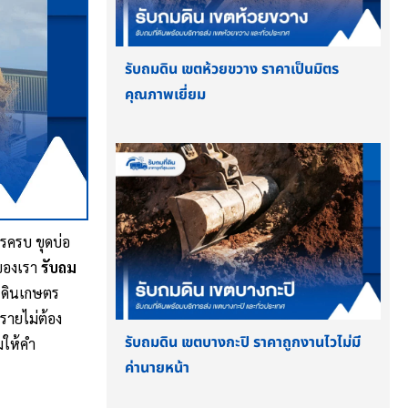
รับถมดิน เขตห้วยขวาง ราคาเป็นมิตร
คุณภาพเยี่ยม
ารครบ ขุดบ่อ
รของเรา
รับถม
 ดินเกษตร
ยรายไม่ต้อง
รับถมดิน เขตบางกะปิ ราคาถูกงานไวไม่มี
มให้คำ
ค่านายหน้า