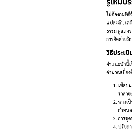
รู้ไหมบ
ไม่ต้องถมที่
แปลงผัก, เตร
ธรรม ดูแลคว
การคิดค่าบริ
วิธีประเ
คำแนะนำนี้เป
คำนวณเบื้องต
เช็คขน
ราคาจะ
หากเป็
กำหนด
การขุด
ปรับถา