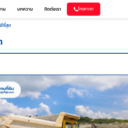
งาน
บทความ
ติดต่อเรา
โทรหาเรา
ีที่สุด
ด