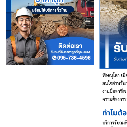
พิษณุโลก เมื
สนใจสำหรับการ
งานมืออาชีพ 
ความต้องการ
ทำไมต้อ
บริการรับถมท