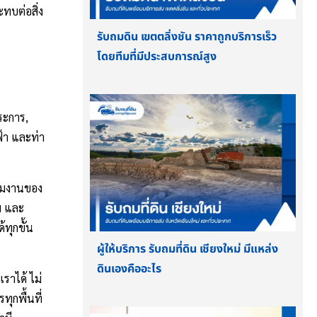
ะทบต่อสิ่ง
รับถมดิน เขตตลิ่งชัน ราคาถูกบริการเร็ว
โดยทีมที่มีประสบการณ์สูง
ระการ,
้า และท่า
ทีมงานของ
พ และ
้ทุกขั้น
ผู้ให้บริการ รับถมที่ดิน เชียงใหม่ มีแหล่ง
ดินเองคืออะไร
ราได้ ไม่
ุกพื้นที่