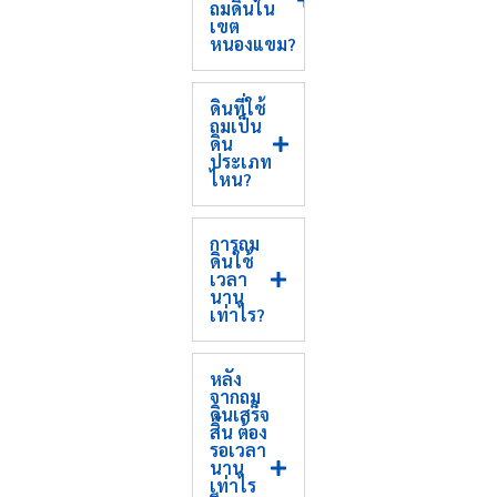
ถมดินใน
เขต
หนองแขม?
ดินที่ใช้
ถมเป็น
ดิน
ประเภท
ไหน?
การถม
ดินใช้
เวลา
นาน
เท่าไร?
หลัง
จากถม
ดินเสร็จ
สิ้น ต้อง
รอเวลา
นาน
เท่าไร