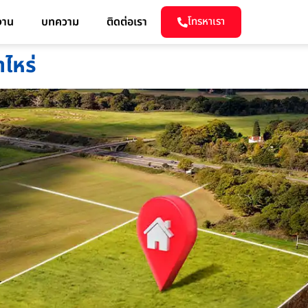
งาน
บทความ
ติดต่อเรา
โทรหาเรา
าไหร่